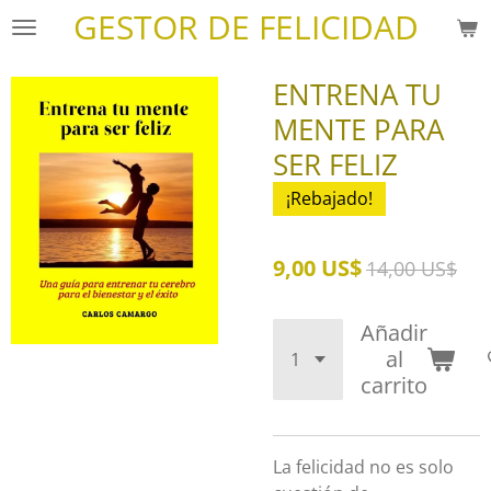
GESTOR DE FELICIDAD
Ir
al
contenido
ENTRENA TU
principal
MENTE PARA
SER FELIZ
¡Rebajado!
9,00 US$
14,00 US$
Añadir
al
carrito
La felicidad no es solo